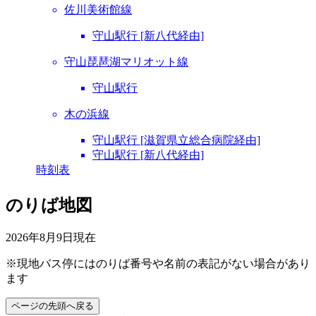
佐川美術館線
守山駅行 [新八代経由]
守山琵琶湖マリオット線
守山駅行
木の浜線
守山駅行 [滋賀県立総合病院経由]
守山駅行 [新八代経由]
時刻表
のりば地図
2026年8月9日
現在
※現地バス停にはのりば番号や名前の表記がない場合があり
ます
ページの先頭へ戻る