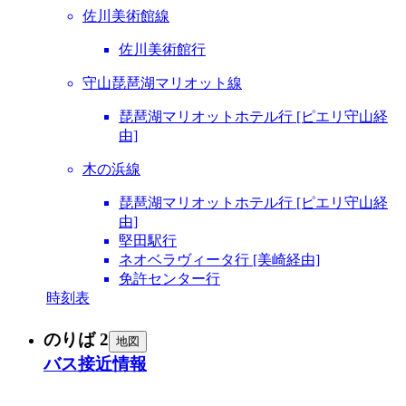
佐川美術館線
佐川美術館行
守山琵琶湖マリオット線
琵琶湖マリオットホテル行 [ピエリ守山経
由]
木の浜線
琵琶湖マリオットホテル行 [ピエリ守山経
由]
堅田駅行
ネオベラヴィータ行 [美崎経由]
免許センター行
時刻表
のりば 2
地図
バス接近情報