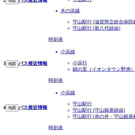
2
バス接近情報
地図
木の浜線
守山駅行 [滋賀県立総合病院
守山駅行 [新八代経由]
時刻表
小浜線
小浜行
3
バス接近情報
地図
錦の里（イオンタウン野洲）行
時刻表
小浜線
守山駅行
4
バス接近情報
地図
守山駅行 [守山銀座経由]
守山駅行 [赤の井・守山銀座
時刻表