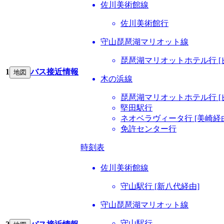
佐川美術館線
佐川美術館行
守山琵琶湖マリオット線
琵琶湖マリオットホテル行 [
1
バス接近情報
地図
木の浜線
琵琶湖マリオットホテル行 [
堅田駅行
ネオベラヴィータ行 [美崎経
免許センター行
時刻表
佐川美術館線
守山駅行 [新八代経由]
守山琵琶湖マリオット線
守山駅行