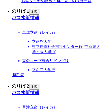
お盆ダイヤの路線・時刻表・のりば一覧
のりば 1
地図
バス接近情報
草津立命（レイカ）
立命館大学行
県立長寿社会福祉センター行 [立命館大
学・医大経由]
立命コープ総合リビング線
立命館大学行
時刻表
のりば 2
地図
バス接近情報
草津立命（レイカ）