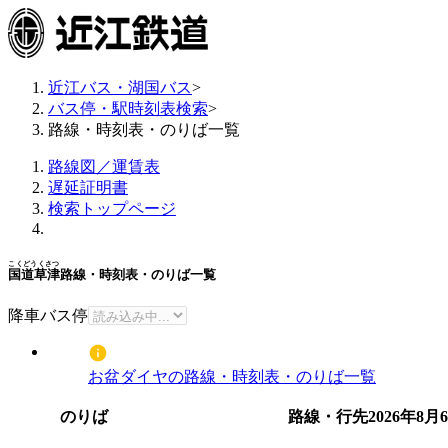
近江バス・湖国バス
>
バス停・駅時刻表検索
>
路線・時刻表・のりば一覧
路線図／運賃表
遅延証明書
検索トップページ
こくどうくさつ
国道草津
路線・時刻表・のりば一覧
降車バス停
お盆ダイヤの路線・時刻表・のりば一覧
のりば
路線・行先
2026年8月