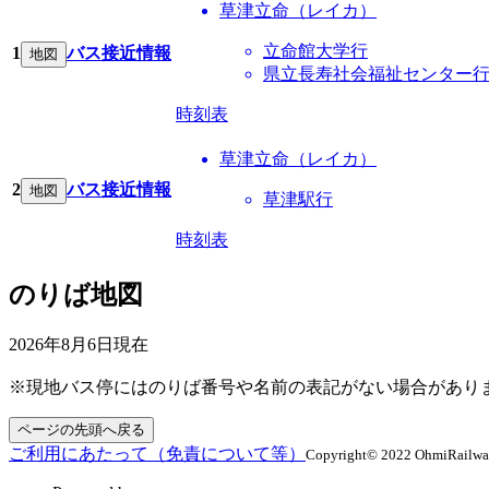
草津立命（レイカ）
立命館大学行
1
バス接近情報
地図
県立長寿社会福祉センター行 
時刻表
草津立命（レイカ）
2
バス接近情報
地図
草津駅行
時刻表
のりば地図
2026年8月6日
現在
※現地バス停にはのりば番号や名前の表記がない場合があり
ページの先頭へ戻る
ご利用にあたって（免責について等）
Copyright© 2022 OhmiRailway C