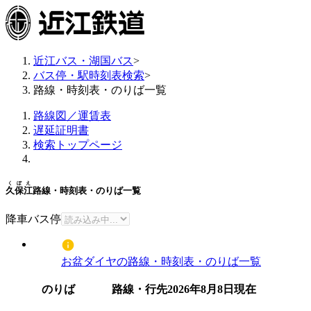
近江バス・湖国バス
>
バス停・駅時刻表検索
>
路線・時刻表・のりば一覧
路線図／運賃表
遅延証明書
検索トップページ
くぼえ
久保江
路線・時刻表・のりば一覧
降車バス停
お盆ダイヤの路線・時刻表・のりば一覧
のりば
路線・行先
2026年8月8日
現在