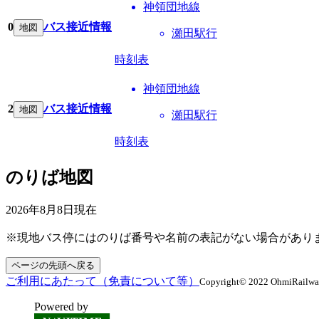
神領団地線
0
バス接近情報
地図
瀬田駅行
時刻表
神領団地線
2
バス接近情報
地図
瀬田駅行
時刻表
のりば地図
2026年8月8日
現在
※現地バス停にはのりば番号や名前の表記がない場合があり
ページの先頭へ戻る
ご利用にあたって（免責について等）
Copyright© 2022 OhmiRailway C
Powered by