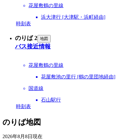
花屋敷鶴の里線
浜大津行 [大津駅・浜町経由]
時刻表
のりば 2
地図
バス接近情報
花屋敷鶴の里線
花屋敷池の里行 [鶴の里団地経由]
国道線
石山駅行
時刻表
のりば地図
2026年8月8日
現在