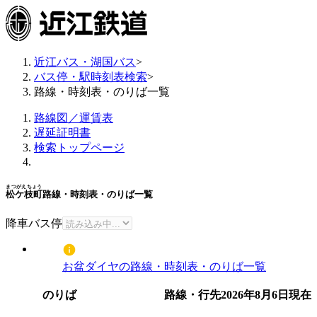
近江バス・湖国バス
>
バス停・駅時刻表検索
>
路線・時刻表・のりば一覧
路線図／運賃表
遅延証明書
検索トップページ
まつがえちょう
松ケ枝町
路線・時刻表・のりば一覧
降車バス停
お盆ダイヤの路線・時刻表・のりば一覧
のりば
路線・行先
2026年8月6日
現在