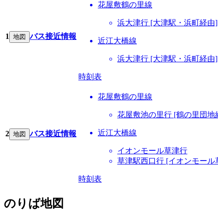
花屋敷鶴の里線
浜大津行 [大津駅・浜町経由]
1
バス接近情報
地図
近江大橋線
浜大津行 [大津駅・浜町経由]
時刻表
花屋敷鶴の里線
花屋敷池の里行 [鶴の里団地
近江大橋線
2
バス接近情報
地図
イオンモール草津行
草津駅西口行 [イオンモール
時刻表
のりば地図