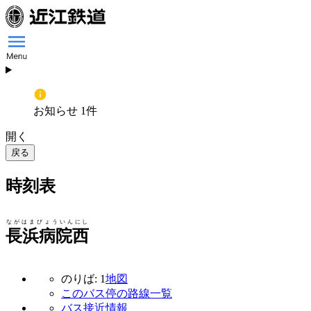
お知らせ 1件
開く
戻る
時刻表
ながはまびょういんにし
長浜病院西
のりば: 1
地図
このバス停の路線一覧
バス接近情報