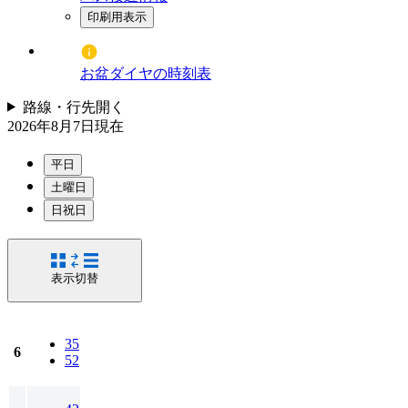
印刷用表示
お盆ダイヤの時刻表
路線・行先
開く
2026年8月7日
現在
平日
土曜日
日祝日
表示切替
35
6
52