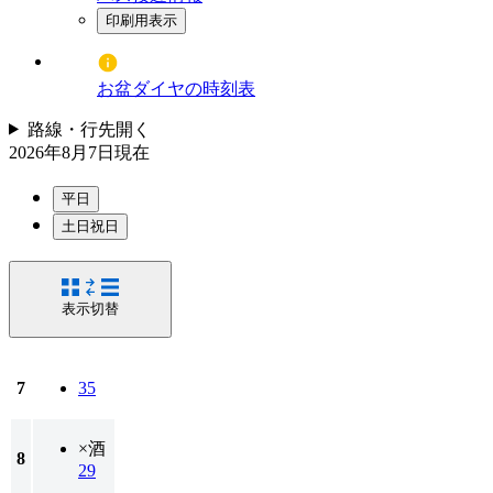
印刷用表示
お盆ダイヤの時刻表
路線・行先
開く
2026年8月7日
現在
平日
土日祝日
表示切替
7
35
×酒
8
29