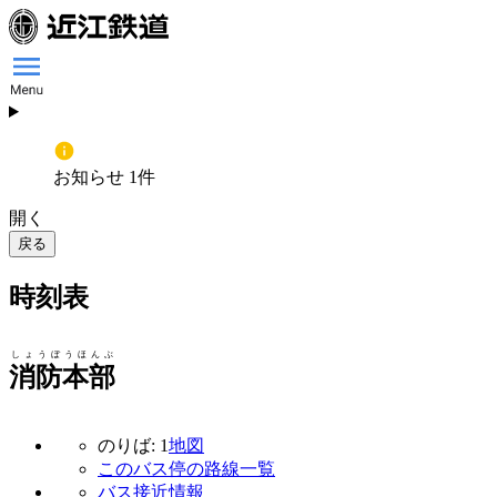
お知らせ 1件
開く
戻る
時刻表
しょうぼうほんぶ
消防本部
のりば: 1
地図
このバス停の路線一覧
バス接近情報