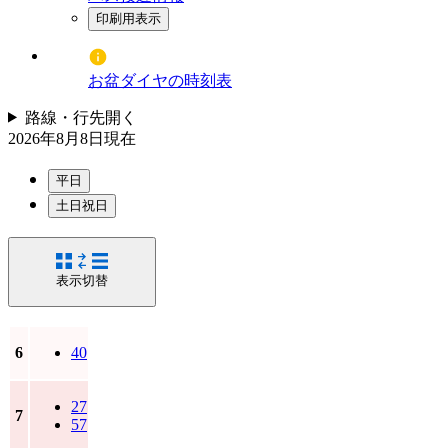
印刷用表示
お盆ダイヤの時刻表
路線・行先
開く
2026年8月8日
現在
平日
土日祝日
表示切替
6
40
27
7
57