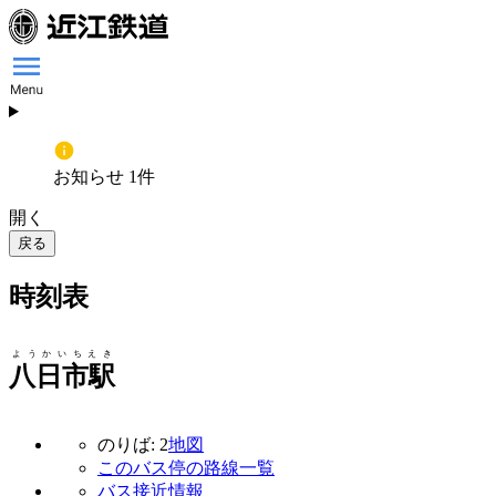
お知らせ 1件
開く
戻る
時刻表
ようかいちえき
八日市駅
のりば: 2
地図
このバス停の路線一覧
バス接近情報