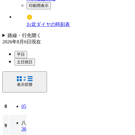
印刷用表示
お盆ダイヤの時刻表
路線・行先
開く
2026年8月6日
現在
平日
土日祝日
表示切替
8
05
八
9
36