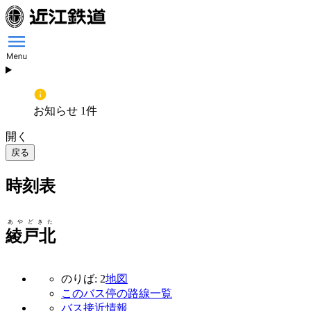
お知らせ 1件
開く
戻る
時刻表
あやどきた
綾戸北
のりば: 2
地図
このバス停の路線一覧
バス接近情報