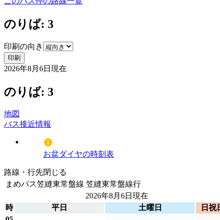
このバス停の路線一覧
のりば: 3
印刷の向き
印刷
2026年8月6日
現在
のりば: 3
地図
バス接近情報
お盆ダイヤの時刻表
路線・行先
閉じる
まめバス笠縫東常盤線
笠縫東常盤線行
2026年8月6日
現在
時
平日
土曜日
日祝
05