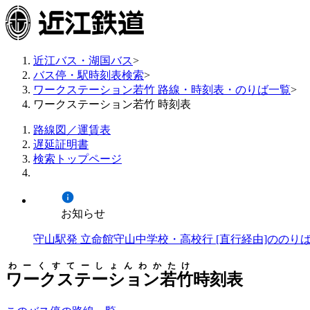
近江バス・湖国バス
>
バス停・駅時刻表検索
>
ワークステーション若竹 路線・時刻表・のりば一覧
>
ワークステーション若竹 時刻表
路線図／運賃表
遅延証明書
検索トップページ
お知らせ
守山駅発 立命館守山中学校・高校行 [直行経由]ののり
わーくすてーしょんわかたけ
ワークステーション若竹
時刻表