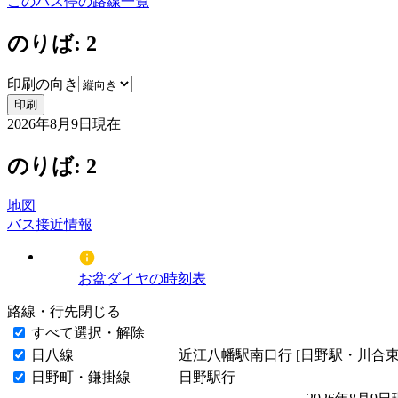
このバス停の路線一覧
のりば: 2
印刷の向き
印刷
2026年8月9日
現在
のりば: 2
地図
バス接近情報
お盆ダイヤの時刻表
路線・行先
閉じる
すべて選択・解除
日八線
近江八幡駅南口行 [日野駅・川合東
日野町・鎌掛線
日野駅行