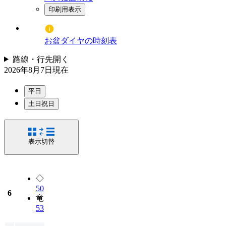
印刷用表示
お盆ダイヤの時刻表
路線・行先
開く
2026年8月7日
現在
平日
土日祝日
表示切替
◇
50
6
竜
53