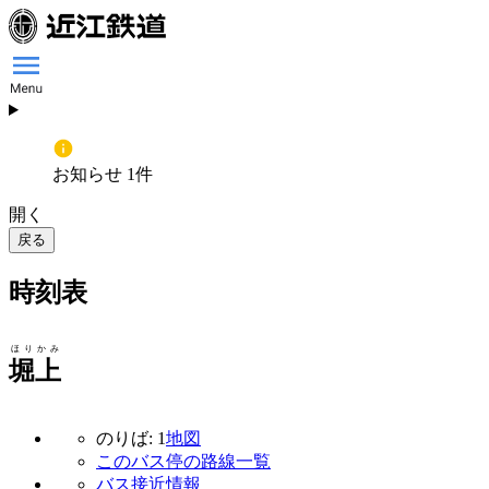
お知らせ 1件
開く
戻る
時刻表
ほりかみ
堀上
のりば: 1
地図
このバス停の路線一覧
バス接近情報