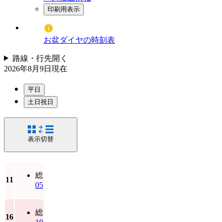
印刷用表示
お盆ダイヤの時刻表
路線・行先
開く
2026年8月9日
現在
平日
土日祝日
表示切替
総
11
05
総
16