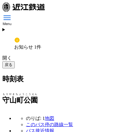
お知らせ 1件
開く
戻る
時刻表
もりやまちょうこうえん
守山町公園
のりば: 1
地図
このバス停の路線一覧
バス接近情報