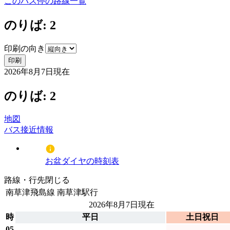
このバス停の路線一覧
のりば: 2
印刷の向き
印刷
2026年8月7日
現在
のりば: 2
地図
バス接近情報
お盆ダイヤの時刻表
路線・行先
閉じる
南草津飛島線
南草津駅行
2026年8月7日
現在
時
平日
土日祝日
05