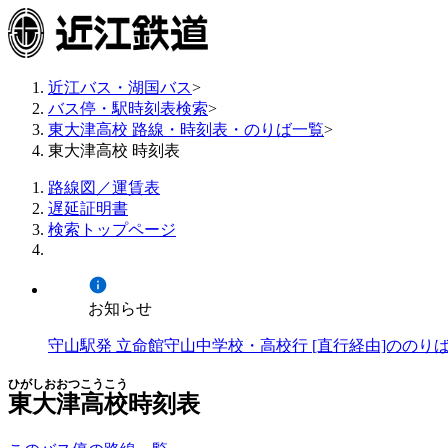
近江バス・湖国バス
>
バス停・駅時刻表検索
>
東大津高校 路線・時刻表・のりば一覧
>
東大津高校 時刻表
路線図／運賃表
遅延証明書
検索トップページ
お知らせ
守山駅発 立命館守山中学校・高校行 [直行経由]ののり
ひがしおおつこうこう
東大津高校
時刻表