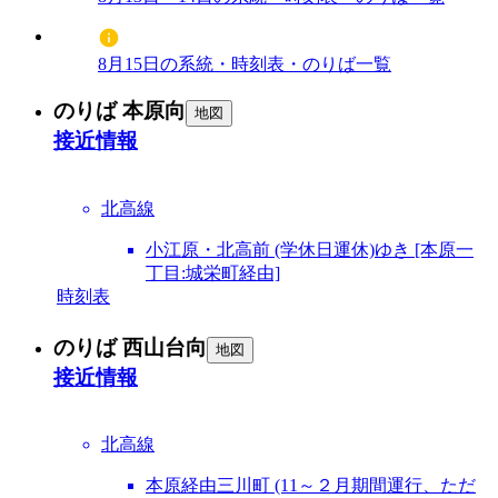
8月15日の系統・時刻表・のりば一覧
のりば 本原向
地図
接近情報
北高線
小江原・北高前 (学休日運休)ゆき [本原一
丁目:城栄町経由]
時刻表
のりば 西山台向
地図
接近情報
北高線
本原経由三川町 (11～２月期間運行、ただ