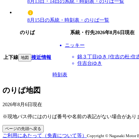
8月13日・14日の系統・時刻表・のりば一覧
8月15日の系統・時刻表・のりば一覧
のりば
系統・行先
2026年8月6日
現在
ニッキー
錦３丁目ゆき [住吉の杜:住
上下線
接近情報
地図
住吉台ゆき
時刻表
のりば地図
2026年8月6日
現在
※現地バス停にはのりば番号や名前の表記がない場合があり
ページの先頭へ戻る
ご利用にあたって（免責について等）
Copyright © Nagasaki Motor B