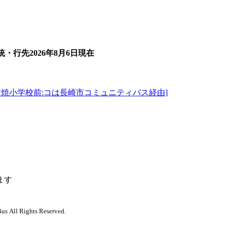
統・行先
2026年8月6日
現在
蚊焼小学校前:コは長崎市コミュニティバス経由]
ます
us All Rights Reserved.