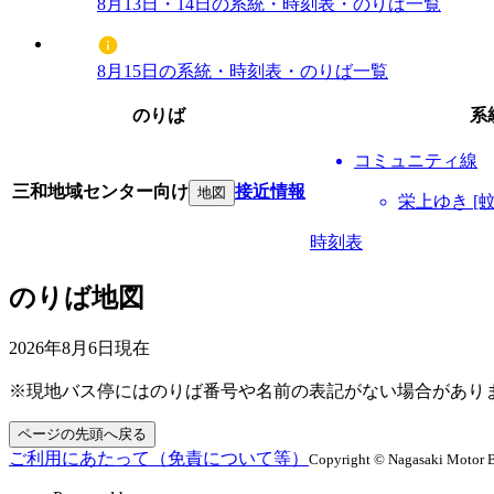
8月13日・14日の系統・時刻表・のりば一覧
8月15日の系統・時刻表・のりば一覧
のりば
系
コミュニティ線
三和地域センター向け
接近情報
地図
栄上ゆき [
時刻表
のりば地図
2026年8月6日
現在
※現地バス停にはのりば番号や名前の表記がない場合があり
ページの先頭へ戻る
ご利用にあたって（免責について等）
Copyright © Nagasaki Motor B