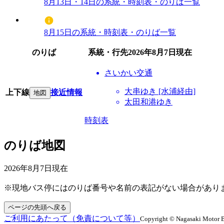
8月13日・14日の系統・時刻表・のりば一覧
8月15日の系統・時刻表・のりば一覧
のりば
系統・行先
2026年8月7日
現在
さいかい交通
大串ゆき [水浦経由]
上下線
接近情報
地図
太田和港ゆき
時刻表
のりば地図
2026年8月7日
現在
※現地バス停にはのりば番号や名前の表記がない場合があり
ページの先頭へ戻る
ご利用にあたって（免責について等）
Copyright © Nagasaki Motor B