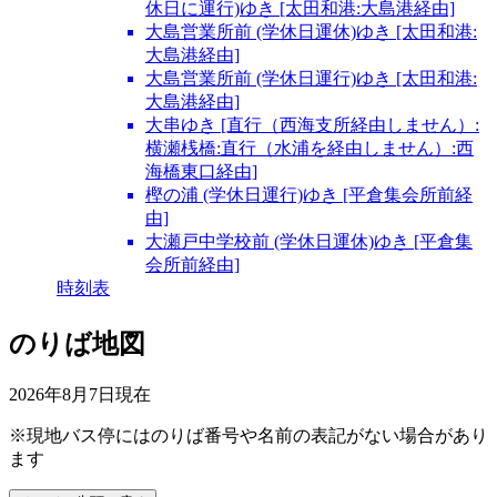
休日に運行)ゆき [太田和港:大島港経由]
大島営業所前 (学休日運休)ゆき [太田和港:
大島港経由]
大島営業所前 (学休日運行)ゆき [太田和港:
大島港経由]
大串ゆき [直行（西海支所経由しません）:
横瀬桟橋:直行（水浦を経由しません）:西
海橋東口経由]
樫の浦 (学休日運行)ゆき [平倉集会所前経
由]
大瀬戸中学校前 (学休日運休)ゆき [平倉集
会所前経由]
時刻表
のりば地図
2026年8月7日
現在
※現地バス停にはのりば番号や名前の表記がない場合があり
ます