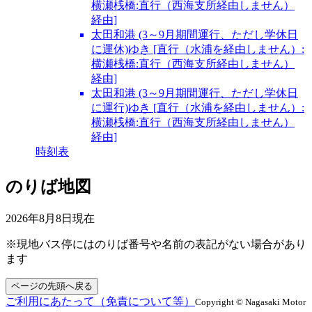
横瀬桟橋:直行（西海支所経由しません）
経由]
太田和港 (3～9月期間運行、ただし学休日
に運休)ゆき [直行（水浦を経由しません）:
横瀬桟橋:直行（西海支所経由しません）
経由]
太田和港 (3～9月期間運行、ただし学休日
に運行)ゆき [直行（水浦を経由しません）:
横瀬桟橋:直行（西海支所経由しません）
経由]
時刻表
のりば地図
2026年8月8日
現在
※現地バス停にはのりば番号や名前の表記がない場合があり
ます
ページの先頭へ戻る
ご利用にあたって（免責について等）
Copyright © Nagasaki Motor