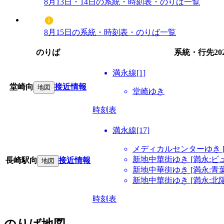
8月13日・14日の系統・時刻表・のりば一覧
8月15日の系統・時刻表・のりば一覧
のりば
系統・行先
2
満永線[1]
堂崎向
接近情報
地図
堂崎ゆき
時刻表
満永線[17]
メディカルセンターゆき 
新地中華街ゆき [満永:ビ
長崎駅向
接近情報
地図
新地中華街ゆき [満永:青
新地中華街ゆき [満永:北
時刻表