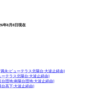
026年8月8日
現在
[満永:ビューテラス北陽台:大波止経由]
ューテラス北陽台:大波止経由]
葉台団地:南陽台団地:大波止経由]
陽台高下:大波止経由]