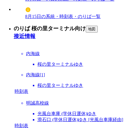
8月15日の系統・時刻表・のりば一覧
のりば 桜の里ターミナル向け
地図
接近情報
内海線
桜の里ターミナルゆき
内海線[1]
桜の里ターミナルゆき
時刻表
明誠高校線
光風台車庫 (学休日運休)ゆき
滑石口 (学休日運休)ゆき [光風台車庫経由]
時刻表