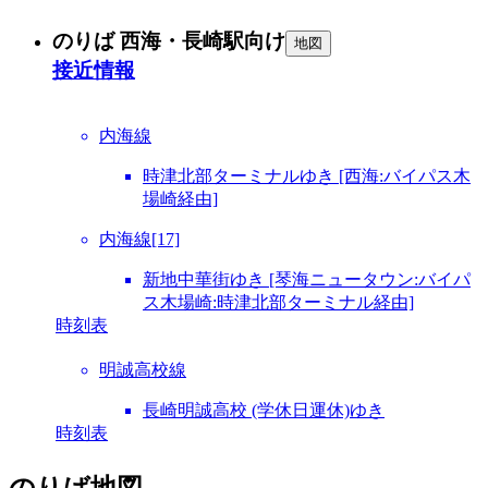
のりば 西海・長崎駅向け
地図
接近情報
内海線
時津北部ターミナルゆき [西海:バイパス木
場崎経由]
内海線[17]
新地中華街ゆき [琴海ニュータウン:バイパ
ス木場崎:時津北部ターミナル経由]
時刻表
明誠高校線
長崎明誠高校 (学休日運休)ゆき
時刻表