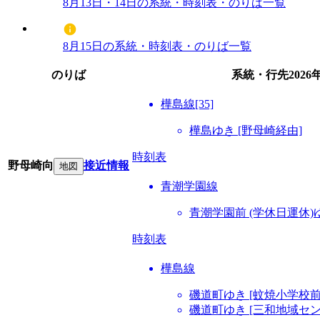
8月13日・14日の系統・時刻表・のりば一覧
8月15日の系統・時刻表・のりば一覧
のりば
系統・行先
2026
樺島線[35]
樺島ゆき [野母崎経由]
時刻表
野母崎向
接近情報
地図
青潮学園線
青潮学園前 (学休日運休)
時刻表
樺島線
磯道町ゆき [蚊焼小学校
磯道町ゆき [三和地域セ