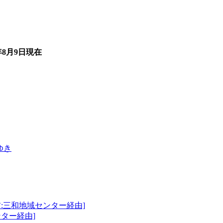
年8月9日
現在
ゆき
前:三和地域センター経由]
ンター経由]