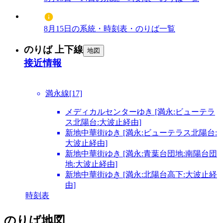
8月15日の系統・時刻表・のりば一覧
のりば 上下線
地図
接近情報
満永線[17]
メディカルセンターゆき [満永:ビューテラ
ス北陽台:大波止経由]
新地中華街ゆき [満永:ビューテラス北陽台:
大波止経由]
新地中華街ゆき [満永:青葉台団地:南陽台団
地:大波止経由]
新地中華街ゆき [満永:北陽台高下:大波止経
由]
時刻表
のりば地図