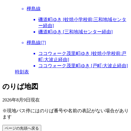
樺島線
磯道町ゆき [蚊焼小学校前:三和地域センタ
ー経由]
磯道町ゆき [三和地域センター経由]
樺島線[7]
ココウォーク茂里町ゆき [蚊焼小学校前:戸
町:大波止経由]
ココウォーク茂里町ゆき [戸町:大波止経由]
時刻表
のりば地図
2026年8月9日
現在
※現地バス停にはのりば番号や名前の表記がない場合があり
ます
ページの先頭へ戻る