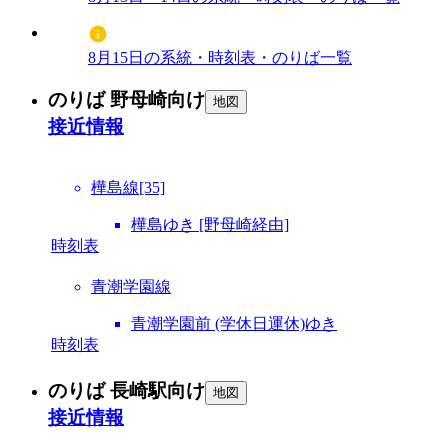
8月15日の系統・時刻表・のりば一覧
のりば 野母崎向け
地図
接近情報
樺島線[35]
樺島ゆき [野母崎経由]
時刻表
青潮学園線
青潮学園前 (学休日運休)ゆき
時刻表
のりば 長崎駅向け
地図
接近情報