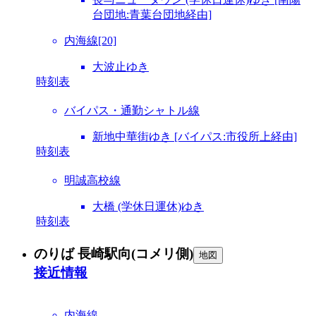
台団地:青葉台団地経由]
内海線[20]
大波止ゆき
時刻表
バイパス・通勤シャトル線
新地中華街ゆき [バイパス:市役所上経由]
時刻表
明誠高校線
大橋 (学休日運休)ゆき
時刻表
のりば 長崎駅向(コメリ側)
地図
接近情報
内海線