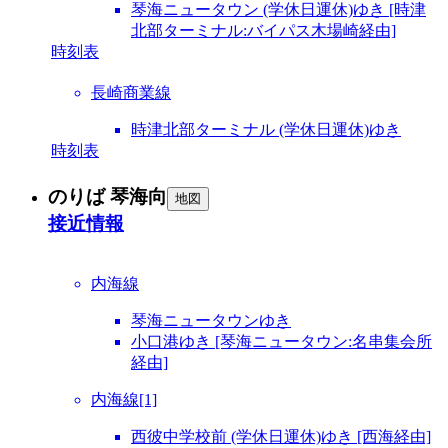
琴海ニュータウン (学休日運休)ゆき [時津
北部ターミナル:バイパス木場崎経由]
時刻表
長崎商業線
時津北部ターミナル (学休日運休)ゆき
時刻表
のりば 琴海向
地図
接近情報
内海線
琴海ニュータウンゆき
小口港ゆき [琴海ニュータウン:名串集会所
経由]
内海線[1]
西彼中学校前 (学休日運休)ゆき [西海経由]