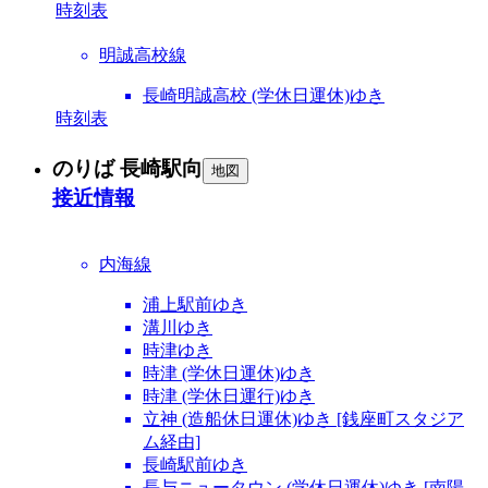
時刻表
明誠高校線
長崎明誠高校 (学休日運休)ゆき
時刻表
のりば 長崎駅向
地図
接近情報
内海線
浦上駅前ゆき
溝川ゆき
時津ゆき
時津 (学休日運休)ゆき
時津 (学休日運行)ゆき
立神 (造船休日運休)ゆき [銭座町スタジア
ム経由]
長崎駅前ゆき
長与ニュータウン (学休日運休)ゆき [南陽