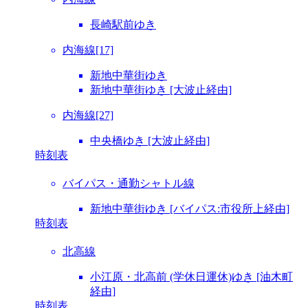
長崎駅前ゆき
内海線[17]
新地中華街ゆき
新地中華街ゆき [大波止経由]
内海線[27]
中央橋ゆき [大波止経由]
時刻表
バイパス・通勤シャトル線
新地中華街ゆき [バイパス:市役所上経由]
時刻表
北高線
小江原・北高前 (学休日運休)ゆき [油木町
経由]
時刻表