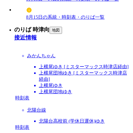
8月15日の系統・時刻表・のりば一覧
のりば 時津向
地図
接近情報
みかんちゃん
上横尾ゆき [ミスターマックス時津店経由]
上横尾団地ゆき [ミスターマックス時津店
経由]
上横尾ゆき
上横尾団地ゆき
時刻表
北陽台線
北陽台高校前 (学休日運休)ゆき
時刻表