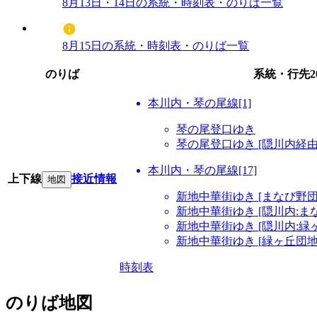
8月13日・14日の系統・時刻表・のりば一覧
8月15日の系統・時刻表・のりば一覧
のりば
系統・行先
本川内・琴の尾線[1]
琴の尾登口ゆき
琴の尾登口ゆき [隠川内経由
本川内・琴の尾線[17]
上下線
接近情報
地図
新地中華街ゆき [まなび野団
新地中華街ゆき [隠川内:ま
新地中華街ゆき [隠川内:緑
新地中華街ゆき [緑ヶ丘団地
時刻表
のりば地図