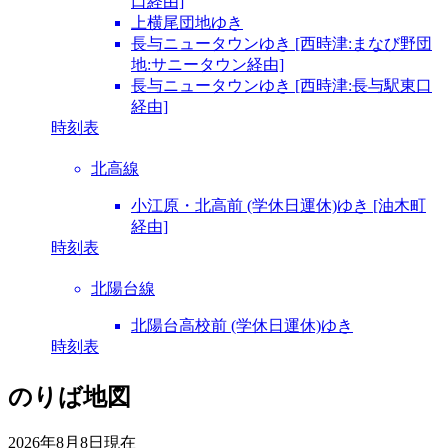
口経由]
上横尾団地ゆき
長与ニュータウンゆき [西時津:まなび野団
地:サニータウン経由]
長与ニュータウンゆき [西時津:長与駅東口
経由]
時刻表
北高線
小江原・北高前 (学休日運休)ゆき [油木町
経由]
時刻表
北陽台線
北陽台高校前 (学休日運休)ゆき
時刻表
のりば地図
2026年8月8日
現在