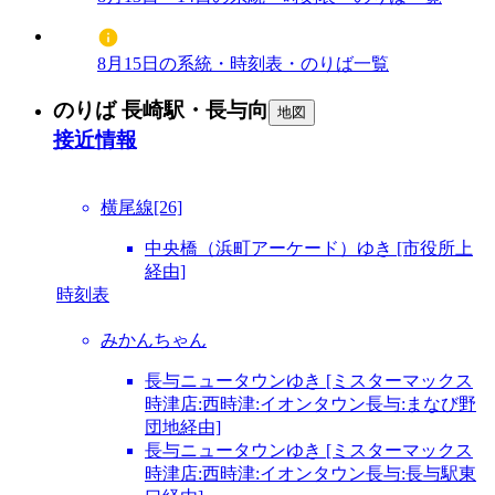
8月15日の系統・時刻表・のりば一覧
のりば 長崎駅・長与向
地図
接近情報
横尾線[26]
中央橋（浜町アーケード）ゆき [市役所上
経由]
時刻表
みかんちゃん
長与ニュータウンゆき [ミスターマックス
時津店:西時津:イオンタウン長与:まなび野
団地経由]
長与ニュータウンゆき [ミスターマックス
時津店:西時津:イオンタウン長与:長与駅東