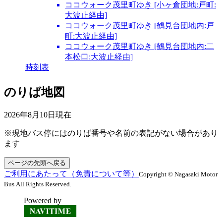
ココウォーク茂里町ゆき [小ヶ倉団地:戸町:
大波止経由]
ココウォーク茂里町ゆき [鶴見台団地内:戸
町:大波止経由]
ココウォーク茂里町ゆき [鶴見台団地内:二
本松口:大波止経由]
時刻表
のりば地図
2026年8月10日
現在
※現地バス停にはのりば番号や名前の表記がない場合があり
ます
ページの先頭へ戻る
ご利用にあたって（免責について等）
Copyright © Nagasaki Motor
Bus All Rights Reserved.
Powered by