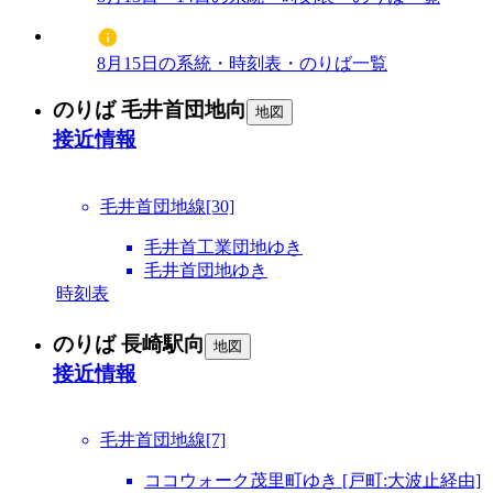
8月15日の系統・時刻表・のりば一覧
のりば 毛井首団地向
地図
接近情報
毛井首団地線[30]
毛井首工業団地ゆき
毛井首団地ゆき
時刻表
のりば 長崎駅向
地図
接近情報
毛井首団地線[7]
ココウォーク茂里町ゆき [戸町:大波止経由]