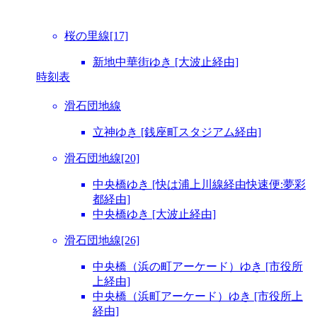
桜の里線[17]
新地中華街ゆき [大波止経由]
時刻表
滑石団地線
立神ゆき [銭座町スタジアム経由]
滑石団地線[20]
中央橋ゆき [快は浦上川線経由快速便:夢彩
都経由]
中央橋ゆき [大波止経由]
滑石団地線[26]
中央橋（浜の町アーケード）ゆき [市役所
上経由]
中央橋（浜町アーケード）ゆき [市役所上
経由]