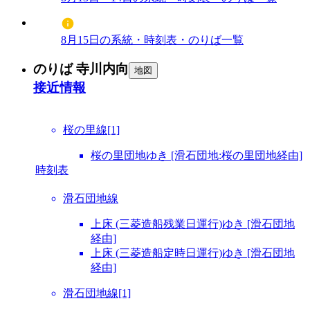
8月15日の系統・時刻表・のりば一覧
のりば 寺川内向
地図
接近情報
桜の里線[1]
桜の里団地ゆき [滑石団地:桜の里団地経由]
時刻表
滑石団地線
上床 (三菱造船残業日運行)ゆき [滑石団地
経由]
上床 (三菱造船定時日運行)ゆき [滑石団地
経由]
滑石団地線[1]