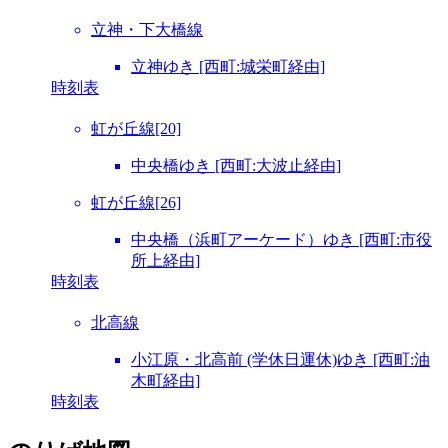
立神・下大橋線
立神ゆき [西町:城栄町経由]
時刻表
虹が丘線[20]
中央橋ゆき [西町:大波止経由]
虹が丘線[26]
中央橋（浜町アーケード）ゆき [西町:市役
所上経由]
時刻表
北高線
小江原・北高前 (学休日運休)ゆき [西町:油
木町経由]
時刻表