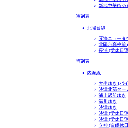
新地中華街ゆき
時刻表
北陽台線
琴海ニュータウ
北陽台高校前 
長浦 (学休日
時刻表
内海線
大串ゆき [バ
時津北部ターミ
浦上駅前ゆき
溝川ゆき
時津ゆき
時津 (学休日
時津 (学休日
立神 (造船休