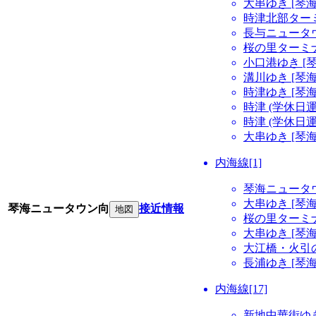
大串ゆき [琴
時津北部ターミ
長与ニュータウ
桜の里ターミナ
小口港ゆき [
溝川ゆき [琴
時津ゆき [琴
時津 (学休日
時津 (学休日
大串ゆき [琴
内海線[1]
琴海ニュータ
大串ゆき [琴
琴海ニュータウン向
接近情報
地図
桜の里ターミナ
大串ゆき [琴
大江橋・火引の
長浦ゆき [琴
内海線[17]
新地中華街ゆき