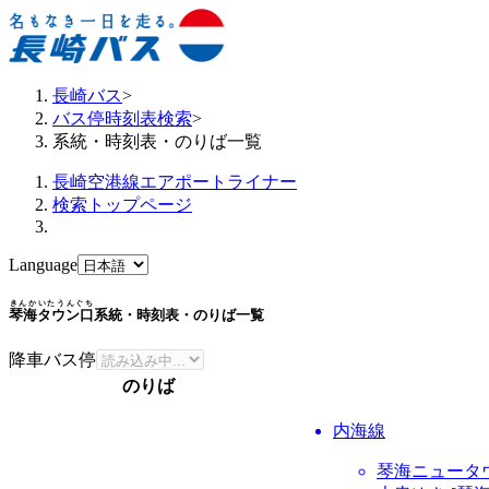
長崎バス
>
バス停時刻表検索
>
系統・時刻表・のりば一覧
長崎空港線エアポートライナー
検索トップページ
Language
きんかいたうんぐち
琴海タウン口
系統・時刻表・のりば一覧
降車バス停
のりば
内海線
琴海ニュータ