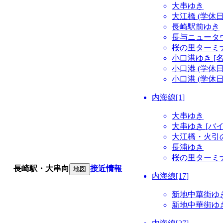
大串ゆき
大江橋 (学休
長崎駅前ゆき
長与ニュータウ
桜の里ターミナ
小口港ゆき [
小口港 (学休
小口港 (学休
内海線[1]
大串ゆき
大串ゆき [バ
大江橋・火引
長浦ゆき
桜の里ターミナ
長崎駅・大串向
接近情報
地図
内海線[17]
新地中華街ゆき
新地中華街ゆき