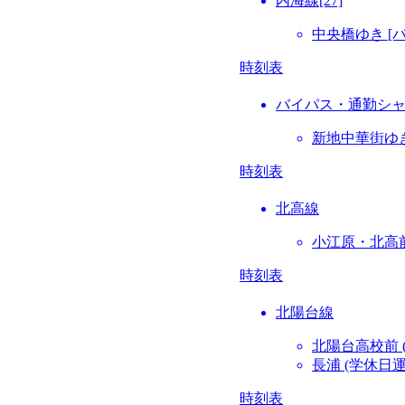
内海線[27]
中央橋ゆき [
時刻表
バイパス・通勤シ
新地中華街ゆき
時刻表
北高線
小江原・北高前
時刻表
北陽台線
北陽台高校前 
長浦 (学休日
時刻表