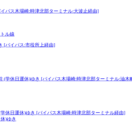
バイパス木場崎:時津北部ターミナル:大波止経由]
ャトル線
 [バイパス:市役所上経由]
 (学休日運休)ゆき [バイパス木場崎:時津北部ターミナル:油木
(学休日運休)ゆき [バイパス木場崎:時津北部ターミナル経由]
運休)ゆき