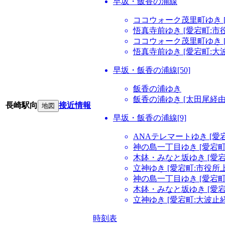
早坂・飯香の浦線
ココウォーク茂里町ゆき 
悟真寺前ゆき [愛宕町:市
ココウォーク茂里町ゆき [
悟真寺前ゆき [愛宕町:大
早坂・飯香の浦線[50]
飯香の浦ゆき
飯香の浦ゆき [太田尾経由
長崎駅向
接近情報
地図
早坂・飯香の浦線[9]
ANAテレマートゆき [愛
神の島一丁目ゆき [愛宕町
木鉢・みなと坂ゆき [愛宕
立神ゆき [愛宕町:市役所
神の島一丁目ゆき [愛宕町
木鉢・みなと坂ゆき [愛宕
立神ゆき [愛宕町:大波止
時刻表