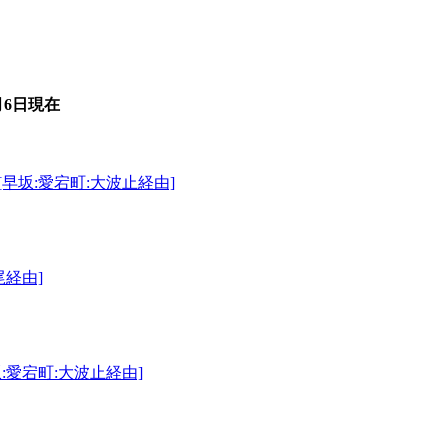
月6日
現在
早坂:愛宕町:大波止経由]
尾経由]
:愛宕町:大波止経由]