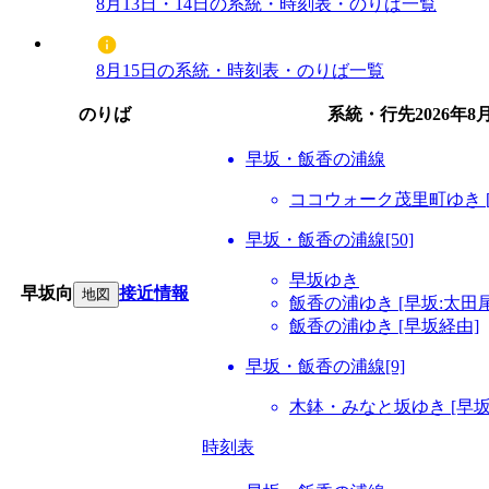
8月13日・14日の系統・時刻表・のりば一覧
8月15日の系統・時刻表・のりば一覧
のりば
系統・行先
2026年8
早坂・飯香の浦線
ココウォーク茂里町ゆき [
早坂・飯香の浦線[50]
早坂ゆき
早坂向
接近情報
地図
飯香の浦ゆき [早坂:太田
飯香の浦ゆき [早坂経由]
早坂・飯香の浦線[9]
木鉢・みなと坂ゆき [早坂
時刻表