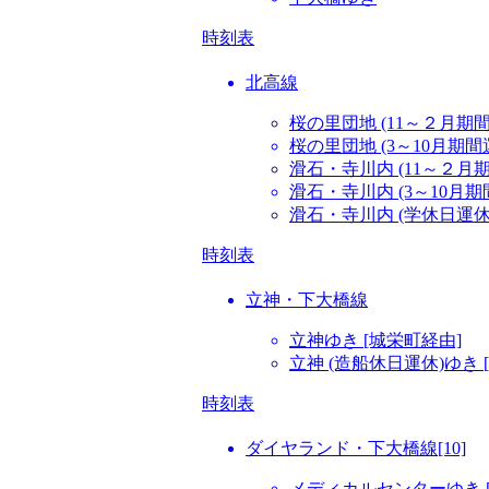
時刻表
北高線
桜の里団地 (11～２月期
桜の里団地 (3～10月期
滑石・寺川内 (11～２月
滑石・寺川内 (3～10月
滑石・寺川内 (学休日運休
時刻表
立神・下大橋線
立神ゆき [城栄町経由]
立神 (造船休日運休)ゆき 
時刻表
ダイヤランド・下大橋線[10]
メディカルセンターゆき 