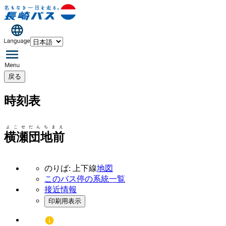
戻る
時刻表
よこせだんちまえ
横瀬団地前
のりば: 上下線
地図
このバス停の系統一覧
接近情報
印刷用表示