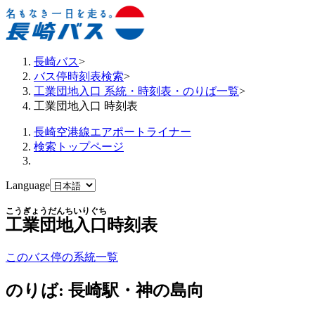
長崎バス
>
バス停時刻表検索
>
工業団地入口 系統・時刻表・のりば一覧
>
工業団地入口 時刻表
長崎空港線エアポートライナー
検索トップページ
Language
こうぎょうだんちいりぐち
工業団地入口
時刻表
このバス停の系統一覧
のりば: 長崎駅・神の島向