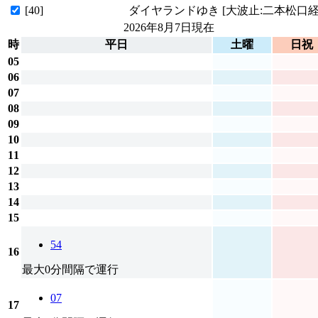
[40]
ダイヤランドゆき [大波止:二本松口経
2026年8月7日
現在
時
平日
土曜
日祝
05
06
07
08
09
10
11
12
13
14
15
54
16
最大0分間隔で運行
07
17