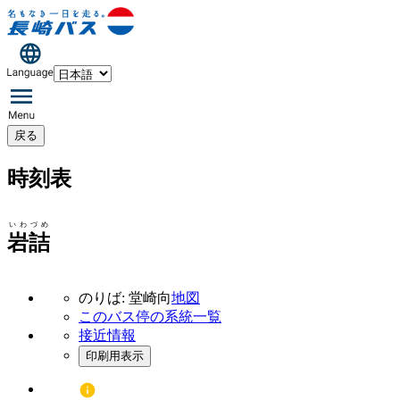
戻る
時刻表
いわづめ
岩詰
のりば: 堂崎向
地図
このバス停の系統一覧
接近情報
印刷用表示