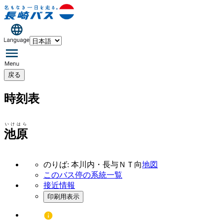
戻る
時刻表
いけはら
池原
のりば: 本川内・長与ＮＴ向
地図
このバス停の系統一覧
接近情報
印刷用表示