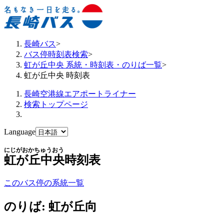
長崎バス
>
バス停時刻表検索
>
虹が丘中央 系統・時刻表・のりば一覧
>
虹が丘中央 時刻表
長崎空港線エアポートライナー
検索トップページ
Language
にじがおかちゅうおう
虹が丘中央
時刻表
このバス停の系統一覧
のりば: 虹が丘向