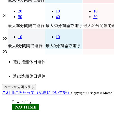
20
10
10
21
50
40
50
最大30分間隔で運行
最大30分間隔で運行
最大40分間隔で
10
10
22
最大0分間隔で運行
最大0分間隔で運行
23
造は造船休日運休
造は造船休日運休
ページの先頭へ戻る
ご利用にあたって（免責について等）
Copyright © Nagasaki Motor B
Powered by