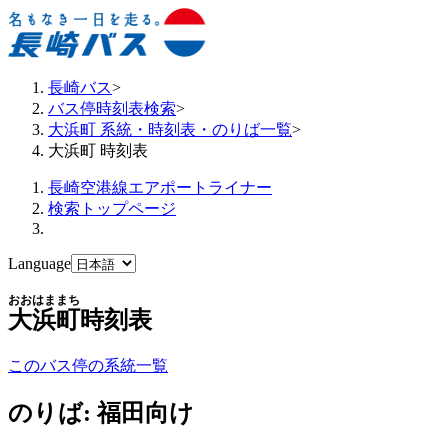
長崎バス
>
バス停時刻表検索
>
大浜町 系統・時刻表・のりば一覧
>
大浜町 時刻表
長崎空港線エアポートライナー
検索トップページ
Language
おおはままち
大浜町
時刻表
このバス停の系統一覧
のりば: 福田向け