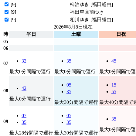
[9]
柿泊ゆき [福田経由]
[9]
福田車庫前ゆき
[9]
相川ゆき [福田経由]
2026年8月8日
現在
時
平日
土曜
日祝
05
06
32
35
45
07
最大0分間隔で運行
最大0分間隔で運行
最大0分間隔で運
05
15
42
08
35
55
最大0分間隔で運行
最大30分間隔で運行
最大40分間隔で
07
05
35
09
35
35
最大0分間隔で運
最大28分間隔で運行
最大30分間隔で運行