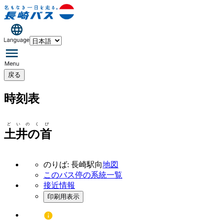
戻る
時刻表
どいのくび
土井の首
のりば: 長崎駅向
地図
このバス停の系統一覧
接近情報
印刷用表示