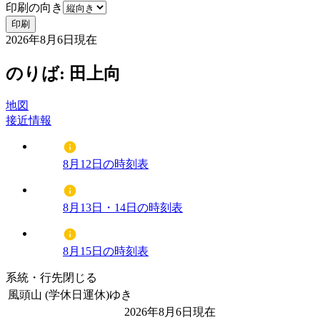
印刷の向き
印刷
2026年8月6日
現在
のりば: 田上向
地図
接近情報
8月12日の時刻表
8月13日・14日の時刻表
8月15日の時刻表
系統・行先
閉じる
風頭山 (学休日運休)ゆき
2026年8月6日
現在