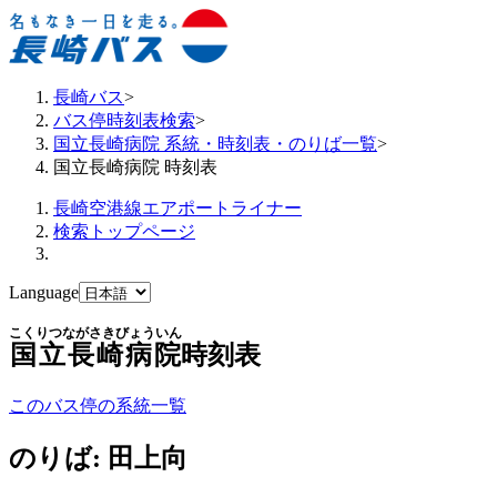
長崎バス
>
バス停時刻表検索
>
国立長崎病院 系統・時刻表・のりば一覧
>
国立長崎病院 時刻表
長崎空港線エアポートライナー
検索トップページ
Language
こくりつながさきびょういん
国立長崎病院
時刻表
このバス停の系統一覧
のりば: 田上向