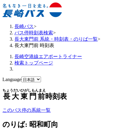
長崎バス
>
バス停時刻表検索
>
長大東門前 系統・時刻表・のりば一覧
>
長大東門前 時刻表
長崎空港線エアポートライナー
検索トップページ
Language
ちょうだいひがしもんまえ
長大東門前
時刻表
このバス停の系統一覧
のりば: 昭和町向