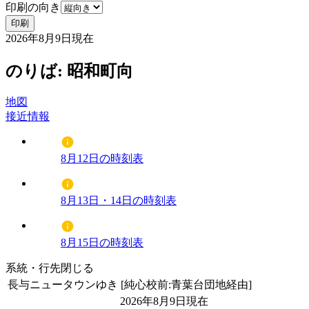
印刷の向き
印刷
2026年8月9日
現在
のりば: 昭和町向
地図
接近情報
8月12日の時刻表
8月13日・14日の時刻表
8月15日の時刻表
系統・行先
閉じる
長与ニュータウンゆき [純心校前:青葉台団地経由]
2026年8月9日
現在