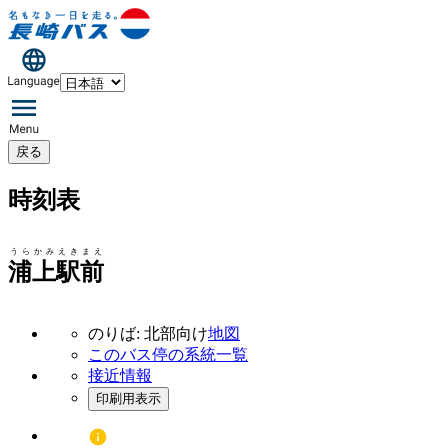
戻る
時刻表
うらかみえきまえ
浦上駅前
のりば: 北部向け
地図
このバス停の系統一覧
接近情報
印刷用表示