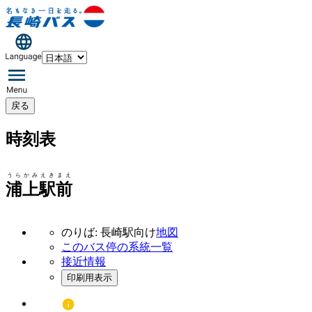
戻る
時刻表
うらかみえきまえ
浦上駅前
のりば: 長崎駅向け
地図
このバス停の系統一覧
接近情報
印刷用表示