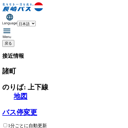
戻る
接近情報
諸町
のりば: 上下線
地図
バス停変更
1分ごとに自動更新