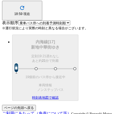
18:59
現在
表示順序
※運行状況により実際の時刻と異なる場合がございます。
内海線[17]
新地中華街ゆき
定刻
19:21
遅れなし
あと約
21
分で
到着
19個前のバス停から接近中
車両情報
ノンステップバス
時刻表
地図で確認
ページの先頭へ戻る
ご利用にあたって（免責について等）
Copyright © Nagasaki Motor